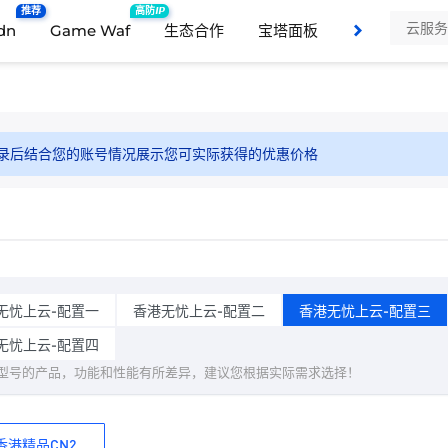
推荐
高防IP
dn
Game Waf
生态合作
宝塔面板
支持与服务
录后结合您的账号情况展示您可实际获得的优惠价格
无忧上云-配置一
香港无忧上云-配置二
香港无忧上云-配置三
无忧上云-配置四
型号的产品，功能和性能有所差异，建议您根据实际需求选择！
香港精品CN2