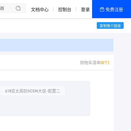
了解我们
文档中心
控制台
登录
免费注册
全部产品
新闻资讯
帮助文档
复制推介链接
热销推荐
618轻松上云
购物车清单
(0个)
618亚太高防SCDN大促-配置二