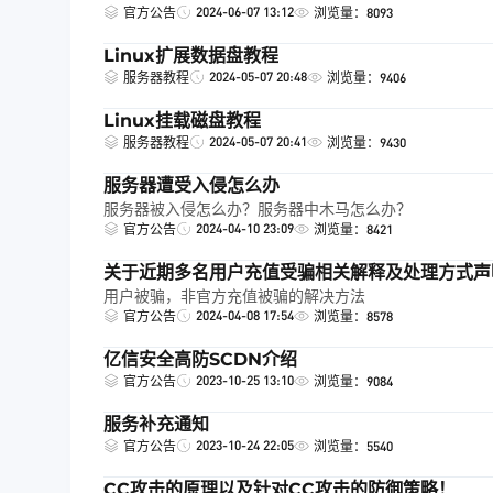
2024-06-07 13:12
官方公告
浏览量：8093
Linux扩展数据盘教程
2024-05-07 20:48
服务器教程
浏览量：9406
Linux挂载磁盘教程
2024-05-07 20:41
服务器教程
浏览量：9430
服务器遭受入侵怎么办
服务器被入侵怎么办？服务器中木马怎么办？
2024-04-10 23:09
官方公告
浏览量：8421
关于近期多名用户充值受骗相关解释及处理方式声
用户被骗，非官方充值被骗的解决方法
2024-04-08 17:54
官方公告
浏览量：8578
亿信安全高防SCDN介绍
2023-10-25 13:10
官方公告
浏览量：9084
服务补充通知
2023-10-24 22:05
官方公告
浏览量：5540
CC攻击的原理以及针对CC攻击的防御策略！