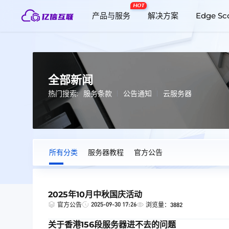
HOT
产品与服务
解决方案
Edge Sc
全部新闻
热门搜索:
服务条款
公告通知
云服务器
所有分类
服务器教程
官方公告
2025年10月中秋国庆活动
2025-09-30 17:26
官方公告
浏览量：3882
关于香港156段服务器进不去的问题