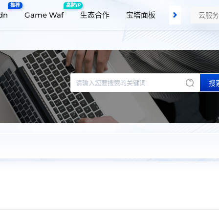
推荐
高防IP
dn
Game Waf
生态合作
宝塔面板
支持与服务
搜