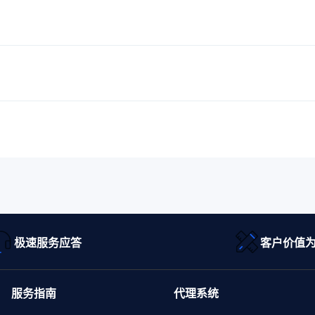
极速服务应答
客户价值
服务指南
代理系统