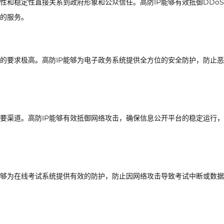
性和稳定性直接关系到政府形象和公众信任。高防IP能够有效抵御DDo
的服务。
的要求极高。高防IP能够为电子政务系统提供全方位的安全防护，防止
要渠道。高防IP能够有效抵御网络攻击，确保信息公开平台的稳定运行
能够为在线考试系统提供有效的防护，防止因网络攻击导致考试中断或数