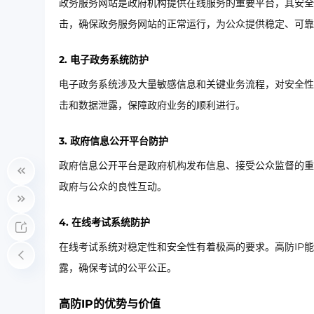
政务服务网站是政府机构提供在线服务的重要平台，其安全
击，确保政务服务网站的正常运行，为公众提供稳定、可靠
2. 电子政务系统防护
电子政务系统涉及大量敏感信息和关键业务流程，对安全性
击和数据泄露，保障政府业务的顺利进行。
3. 政府信息公开平台防护
政府信息公开平台是政府机构发布信息、接受公众监督的重
政府与公众的良性互动。
4. 在线考试系统防护
在线考试系统对稳定性和安全性有着极高的要求。高防IP
露，确保考试的公平公正。
高防IP的优势与价值