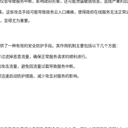
仅会导致服务中断，影响政府形象，还可能泄露敏感信息，造成严重的后
入等。这些攻击手段可能导致政务云入口瘫痪，使得政府在线服务无法正常
，显得尤为重要。
口提供了一种有效的安全防护手段。其作用机制主要包括以下几个方面：
并过滤掉恶意流量，确保正常服务请求的顺利进行。
的攻击流量，避免因流量过载导致服务中断。
时迅速启动防护措施，减少攻击对服务的影响。