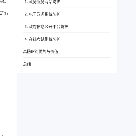
果。
1. 政务服务网站防护
进行。
2. 电子政务系统防护
3. 政府信息公开平台防护
4. 在线考试系统防护
高防IP的优势与价值
总结