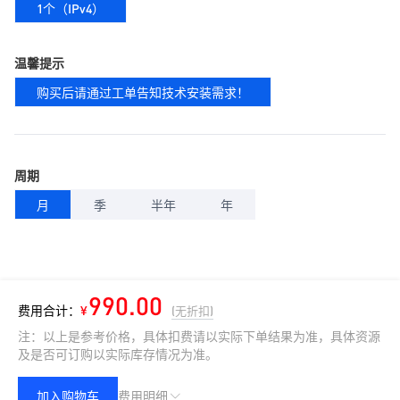
1个（IPv4）
温馨提示
购买后请通过工单告知技术安装需求！
周期
月
季
半年
年
990.00
费用合计：
¥
(无折扣)
注：以上是参考价格，具体扣费请以实际下单结果为准，具体资源
及是否可订购以实际库存情况为准。
加入购物车
费用明细