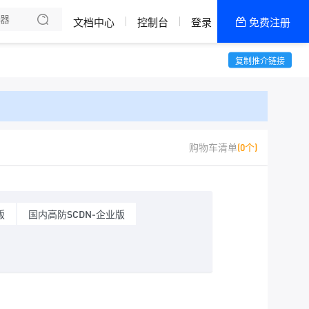
了解我们
文档中心
控制台
登录
免费注册
全部产品
新闻资讯
帮助文档
复制推介链接
热销推荐
618轻松上云
购物车清单
(0个)
版
国内高防SCDN-企业版