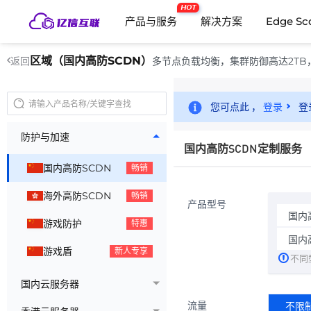
HOT
产品与服务
解决方案
Edge Sc
区域（国内高防SCDN）
多节点负载均衡，集群防御高达2TB
返回
您可点此 ，
登录
登
防护与加速
国内高防SCDN定制服务
国内高防SCDN
畅销
海外高防SCDN
畅销
产品型号
国内
游戏防护
特惠
国内
游戏盾
新人专享
不同
国内云服务器
流量
不限