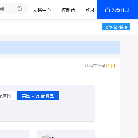
了解我们
文档中心
控制台
登录
免费注册
全部产品
新闻资讯
帮助文档
复制推介链接
热销推荐
618轻松上云
购物车清单
(0个)
配置四
美国高防-配置五