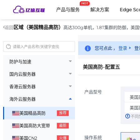
HOT
产品与服务
解决方案
Edge Sc
区域（美国精品高防）
高达300g单机，1.8T集群的防御，
返回
您可点此 ，
登录
登
防护与加速
美国高防-配置五
国内云服务器
香港云服务器
产品型号
美国
海外云服务器
美国
美国精品高防
推荐
不同
美国高防大宽带
最新
操作系统
美国CN2
火爆