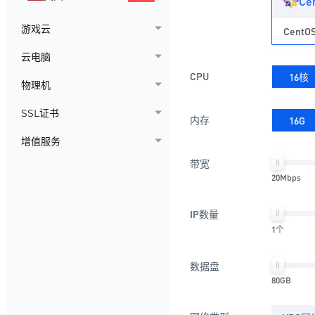
Ce
游戏云
CentOS
云电脑
CPU
16核
物理机
SSL证书
内存
16G
增值服务
带宽
20Mbps
IP数量
1个
数据盘
80GB